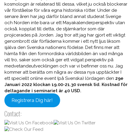
kosmologin är relaterad till dessa, vilket ju också blockerar
vår förståelse för våra egna historiska rötter. Under de
senare åren har jag därför bland annat studerat Sverige
och Norden inte bara ur ett Mayakalenderperspektiv utan
också, kopplat till detta, de stjärnkartor som där
projicerades på Jorden. Jag tror att jag har gjort ett viktigt
genombrott där förfäderna kommer i ett nytt ljus liksom
själva den Svenska nationens födelse. Det finns mer att
hämta från den fornnordiska världsbilden än vad många
vill tro, saker som också ger ett vidgat perspektiv på
medvetandeutvecklingen och var vi befinner oss nu. Jag
kommer att berätta om några av dessa nya upptäckter I
ett speciellt online event (på Svenska) lördagen den
29e
Januari 2022 klockan 19.00-21.30 svensk tid. Kostnad för
deltagande i seminariet är 40 USD.
Registrera Dig här!
Contact: