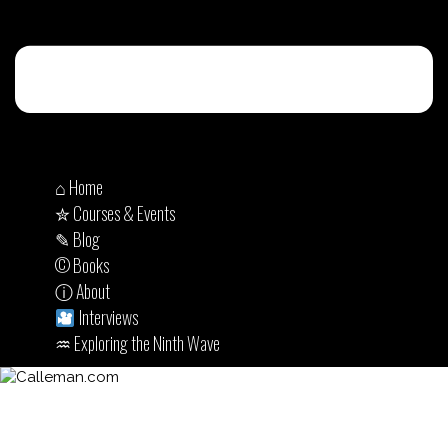
⌂ Home
✮ Courses & Events
✎ Blog
© Books
ⓘ About
Interviews
♒︎ Exploring the Ninth Wave